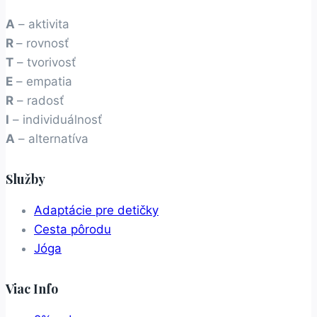
A
– aktivita
R
– rovnosť
T
– tvorivosť
E
– empatia
R
– radosť
I
– individuálnosť
A
– alternatíva
Služby
Adaptácie pre detičky
Cesta pôrodu
Jóga
Viac Info