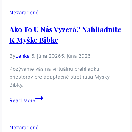
deti:
Nezaradené
Adaptačné
stretnutia
Ako To U Nás Vyzerá? Nahliadnite
Myška
K Myške Bibke
Bibka
By
Lenka
5. júna 2026
5. júna 2026
Pozývame vás na virtuálnu prehliadku
priestorov pre adaptačné stretnutia Myšky
Bibky.
Ako
Read More
to
u
nás
Nezaradené
vyzerá?