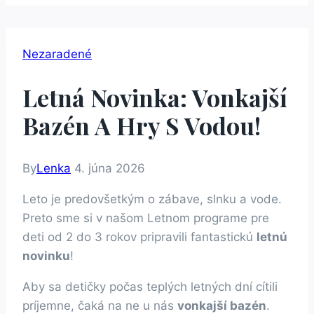
Nezaradené
Letná Novinka: Vonkajší
Bazén A Hry S Vodou!
By
Lenka
4. júna 2026
Leto je predovšetkým o zábave, slnku a vode.
Preto sme si v našom Letnom programe pre
deti od 2 do 3 rokov pripravili fantastickú
letnú
novinku
!
Aby sa detičky počas teplých letných dní cítili
príjemne, čaká na ne u nás
vonkajší bazén
.