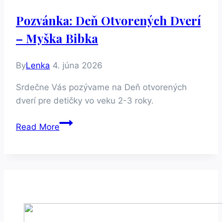
Nahliadnite
Pozvánka: Deň Otvorených Dverí
k
– Myška Bibka
Myške
Bibke
By
Lenka
4. júna 2026
Srdečne Vás pozývame na Deň otvorených
dverí pre detičky vo veku 2-3 roky.
Pozvánka:
Read More
Deň
otvorených
dverí
–
Myška
Bibka