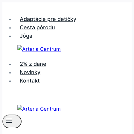
Skip
to
Adaptácie pre detičky
content
Cesta pôrodu
Jóga
2% z dane
Novinky
Kontakt