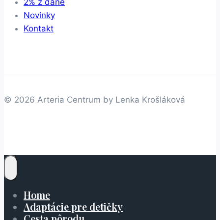
2% z dane
Novinky
Kontakt
© 2026 Arteria Centrum by Lenka Krošláková
Home
Adaptácie pre detičky
Cesta pôrodu