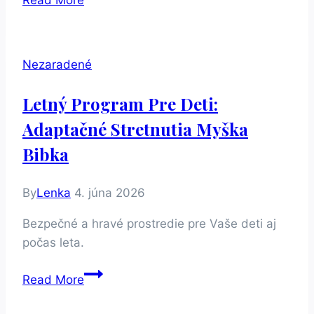
to
žilo
na
Nezaradené
Dni
otvorených
Letný Program Pre Deti:
dverí
Adaptačné Stretnutia Myška
pre
detičky?
Bibka
By
Lenka
4. júna 2026
Bezpečné a hravé prostredie pre Vaše deti aj
počas leta.
Letný
Read More
program
pre