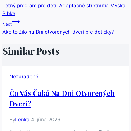
Letný program pre deti: Adaptačné stretnutia Myška
V
Bibka
Článku
Next
Ako to žilo na Dni otvorených dverí pre detičky?
Similar Posts
Nezaradené
Čo Vás Čaká Na Dni Otvorených
Dverí?
By
Lenka
4. júna 2026