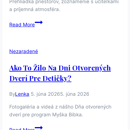
Prehliadka priestorov, zoznámenie s učiteľkami
a príjemná atmosféra.
Čo
Read More
vás
čaká
na
Nezaradené
Dni
otvorených
Ako To Žilo Na Dni Otvorených
dverí?
Dverí Pre Detičky?
By
Lenka
5. júna 2026
5. júna 2026
Fotogaléria a videá z nášho Dňa otvorených
dverí pre program Myška Bibka.
Ako
Read More