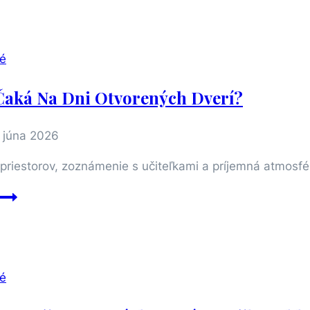
Vonkajší
bazén
a
é
hry
s
Čaká Na Dni Otvorených Dverí?
vodou!
. júna 2026
 priestorov, zoznámenie s učiteľkami a príjemná atmosfé
Čo
vás
čaká
na
Dni
é
otvorených
dverí?