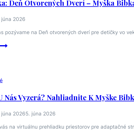
a: Deň Otvorených Dverí – Myška Bibk
. júna 2026
s pozývame na Deň otvorených dverí pre detičky vo vek
Pozvánka:
Deň
otvorených
dverí
–
é
Myška
Bibka
U Nás Vyzerá? Nahliadnite K Myške Bib
. júna 2026
5. júna 2026
ás na virtuálnu prehliadku priestorov pre adaptačné str