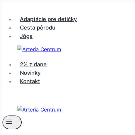
Skip
to
Adaptácie pre detičky
content
Cesta pôrodu
Jóga
2% z dane
Novinky
Kontakt