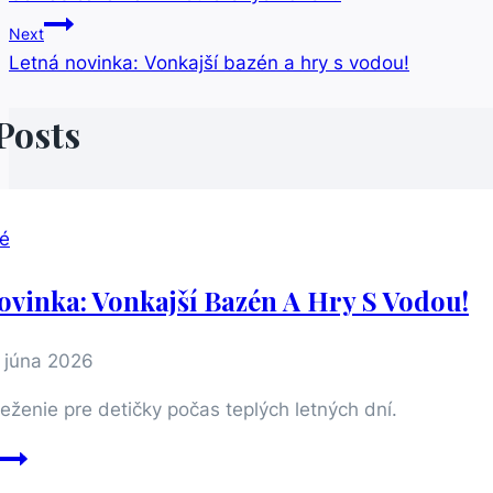
V
Next
Článku
Letná novinka: Vonkajší bazén a hry s vodou!
Posts
é
ovinka: Vonkajší Bazén A Hry S Vodou!
. júna 2026
eženie pre detičky počas teplých letných dní.
Letná
novinka: