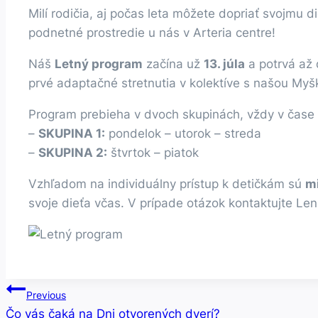
Milí rodičia, aj počas leta môžete dopriať svojmu 
podnetné prostredie u nás v Arteria centre!
Náš
Letný program
začína už
13. júla
a potrvá až
prvé adaptačné stretnutia v kolektíve s našou Myš
Program prebieha v dvoch skupinách, vždy v čase
–
SKUPINA 1:
pondelok – utorok – streda
–
SKUPINA 2:
štvrtok – piatok
Vzhľadom na individuálny prístup k detičkám sú
mi
svoje dieťa včas. V prípade otázok kontaktujte Le
Navigácia
Previous
Čo vás čaká na Dni otvorených dverí?