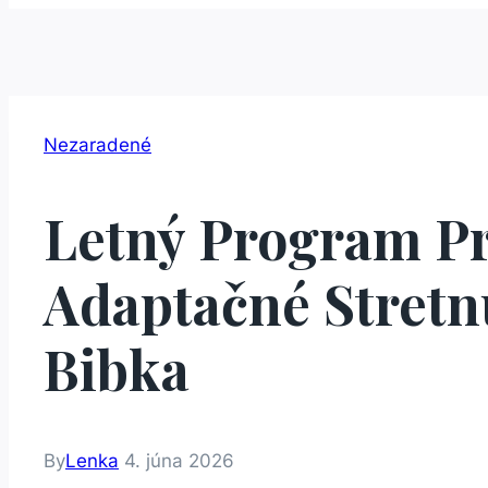
Nezaradené
Letný Program Pr
Adaptačné Stretn
Bibka
By
Lenka
4. júna 2026