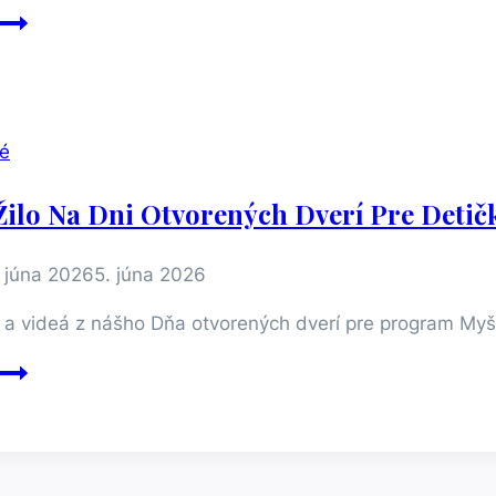
Ako
to
u
nás
vyzerá?
é
Nahliadnite
k
Žilo Na Dni Otvorených Dverí Pre Detič
Myške
Bibke
. júna 2026
5. júna 2026
a a videá z nášho Dňa otvorených dverí pre program Myš
Ako
to
žilo
na
Dni